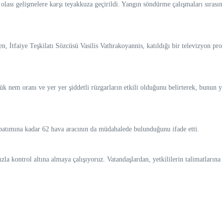
ası gelişmelere karşı teyakkuza geçirildi. Yangın söndürme çalışmaları sırasında
 İtfaiye Teşkilatı Sözcüsü Vasilis Vathrakoyannis, katıldığı bir televizyon pr
k nem oranı ve yer yer şiddetli rüzgarların etkili olduğunu belirterek, bunun ya
 batımına kadar 62 hava aracının da müdahalede bulunduğunu ifade etti.
la kontrol altına almaya çalışıyoruz. Vatandaşlardan, yetkililerin talimatlar