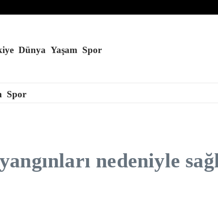
eğini söyledi
iye
Dünya
Yaşam
Spor
m
Spor
angınları nedeniyle sağl