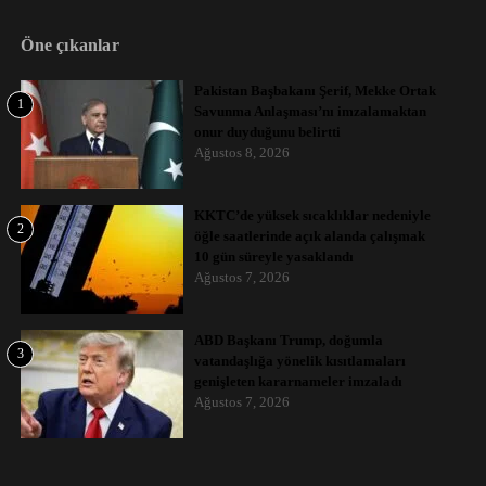
Öne çıkanlar
Pakistan Başbakanı Şerif, Mekke Ortak
1
Savunma Anlaşması’nı imzalamaktan
onur duyduğunu belirtti
Ağustos 8, 2026
KKTC’de yüksek sıcaklıklar nedeniyle
2
öğle saatlerinde açık alanda çalışmak
10 gün süreyle yasaklandı
Ağustos 7, 2026
ABD Başkanı Trump, doğumla
3
vatandaşlığa yönelik kısıtlamaları
genişleten kararnameler imzaladı
Ağustos 7, 2026