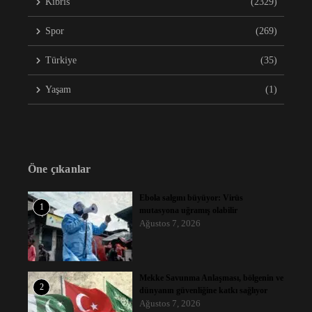
Kıbrıs
(2329)
Spor
(269)
Türkiye
(35)
Yaşam
(1)
Öne çıkanlar
Ebola salgını büyüyor: Virüs
1
mutasyona uğramış olabilir
Ağustos 7, 2026
Mekke Savunma Anlaşması, bölgenin ve
2
dünyanın güvenliğine katkı sağlıyor
Ağustos 7, 2026