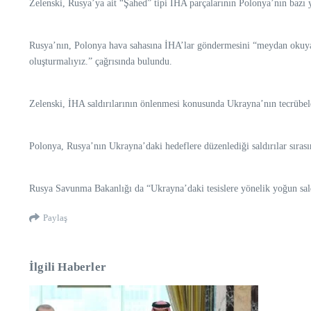
Zelenski, Rusya’ya ait “Şahed” tipi İHA parçalarının Polonya’nın bazı 
Rusya’nın, Polonya hava sahasına İHA’lar göndermesini “meydan okuyan 
oluşturmalıyız.” çağrısında bulundu.
Zelenski, İHA saldırılarının önlenmesi konusunda Ukrayna’nın tecrübel
Polonya, Rusya’nın Ukrayna’daki hedeflere düzenlediği saldırılar sıras
Rusya Savunma Bakanlığı da “Ukrayna’daki tesislere yönelik yoğun sald
Paylaş
İlgili Haberler