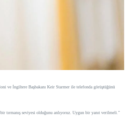
ni ve İngiltere Başbakanı Keir Starmer ile telefonda görüştüğünü
ir tırmanış seviyesi olduğunu anlıyoruz. Uygun bir yanıt verilmeli.”