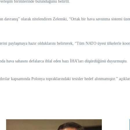
yerleşim birimlerinde bulunduğunu belirtti.
davranış” olarak nitelendiren Zelenski, “Ortak bir hava savunma sistemi üzeri
erini paylaşmaya hazır olduklarını belirterek, “Tüm NATO üyesi ülkelerle koo
ında hava sahasını defalarca ihlal eden bazı İHA’ları düşürdüğünü duyurmuştu.
ırılar kapsamında Polonya topraklarındaki tesisler hedef alınmamıştır.” açıkl