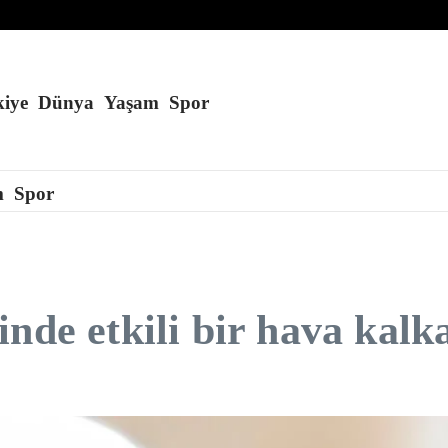
ok yakın
 aradığı iddia edildi
ikliğinin tehdidi altında
iye
Dünya
Yaşam
Spor
m
Spor
nde etkili bir hava kalk