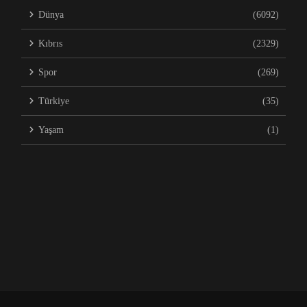
Dünya
(6092)
Kıbrıs
(2329)
Spor
(269)
Türkiye
(35)
Yaşam
(1)