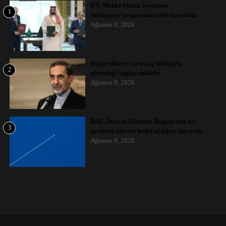
İİT, Mekke Ortak Savunma
1
Anlaşması’nı memnuniyetle karşıladı
Ağustos 8, 2026
Bölge ülkeleri artan iş birliğiyle
2
güvenliği sağlayabilirler
Ağustos 8, 2026
BAE, İran’ın Hürmüz Boğazı’nda bir
3
gemisini füzeyle hedef aldığını duyurdu
Ağustos 8, 2026