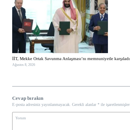
İİT, Mekke Ortak Savunma Anlaşması’nı memnuniyetle karşıladı
Ağustos 8, 2026
Cevap bırakın
E-posta adresiniz yayınlanmayacak.
Gerekli alanlar
*
ile işaretlenmişler