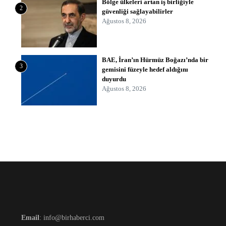
Bölge ülkeleri artan iş birliğiyle
2
güvenliği sağlayabilirler
Ağustos 8, 2026
BAE, İran’ın Hürmüz Boğazı’nda bir
3
gemisini füzeyle hedef aldığını
duyurdu
Ağustos 8, 2026
Email
: info@birhaberci.com