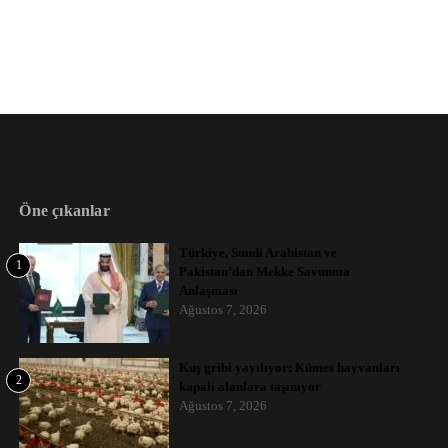
Öne çıkanlar
Türkiye, Suudi Arabistan ve
1
Pakistan’dan Mekke Savunma
Anlaşması
Ağustos 7, 2026
Kuş gribi yayılıyor: Kümes hayvanları
2
kapalı alanlara taşınıyor
Ağustos 7, 2026