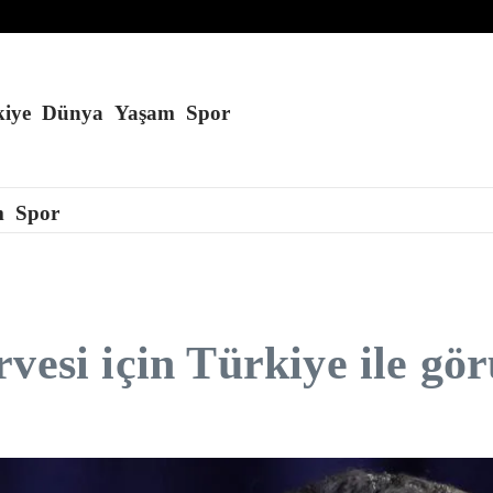
ma şartı getirildi
lüğünde alan küle döndü
şi yaralandı
iye
Dünya
Yaşam
Spor
m
Spor
rvesi için Türkiye ile gö