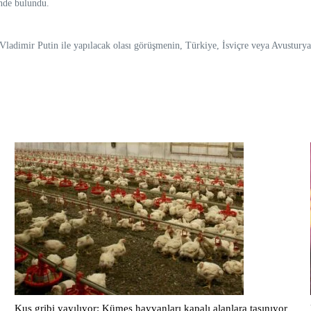
inde bulundu.
adimir Putin ile yapılacak olası görüşmenin, Türkiye, İsviçre veya Avusturya’d
Kuş gribi yayılıyor: Kümes hayvanları kapalı alanlara taşınıyor