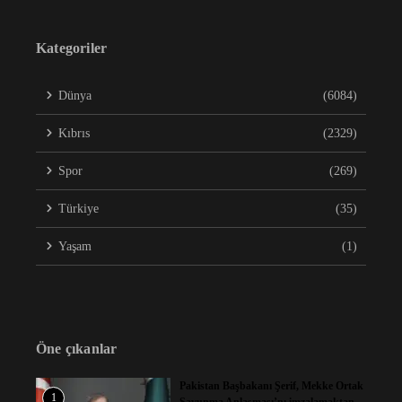
Kategoriler
Dünya
(6084)
Kıbrıs
(2329)
Spor
(269)
Türkiye
(35)
Yaşam
(1)
Öne çıkanlar
Pakistan Başbakanı Şerif, Mekke Ortak
1
Savunma Anlaşması’nı imzalamaktan