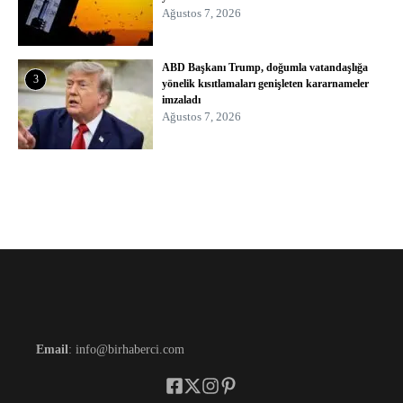
Ağustos 7, 2026
ABD Başkanı Trump, doğumla vatandaşlığa
3
yönelik kısıtlamaları genişleten kararnameler
imzaladı
Ağustos 7, 2026
Email
: info@birhaberci.com