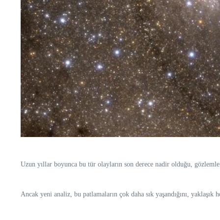
Uzun yıllar boyunca bu tür olayların son derece nadir olduğu, gözlemle
Ancak yeni analiz, bu patlamaların çok daha sık yaşandığını, yaklaşık he