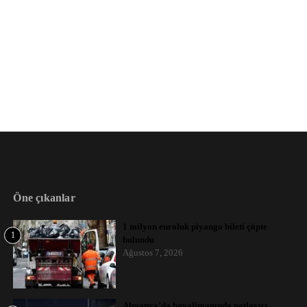
Öne çıkanlar
1 milyon euroluk piyango bileti çöpte
1
bulundu
Ağustos 7, 2026
Almanya’da havalimanında patlayıcı