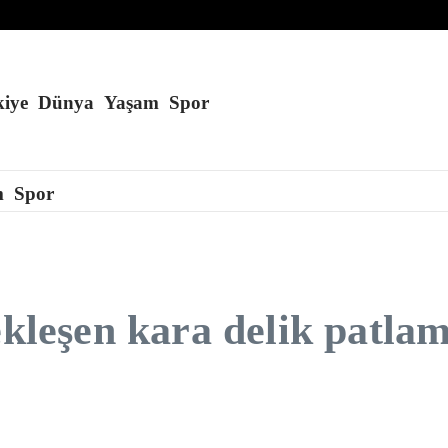
ı düzenlendi
iye
Dünya
Yaşam
Spor
m
Spor
çekleşen kara delik patl