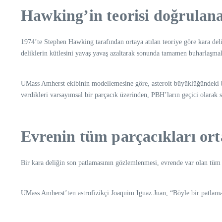
Hawking’in teorisi doğrulana
1974’te Stephen Hawking tarafından ortaya atılan teoriye göre kara del
deliklerin kütlesini yavaş yavaş azaltarak sonunda tamamen buharlaşmal
UMass Amherst ekibinin modellemesine göre, asteroit büyüklüğündeki bu i
verdikleri varsayımsal bir parçacık üzerinden, PBH’ların geçici olarak 
Evrenin tüm parçacıkları ort
Bir kara deliğin son patlamasının gözlemlenmesi, evrende var olan tüm
UMass Amherst’ten astrofizikçi Joaquim Iguaz Juan, “Böyle bir patlama,