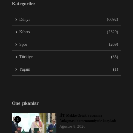
Kategoriler
Dünya
(6092)
Kıbrıs
(2329)
Spor
(269)
Türkiye
(35)
Yaşam
(1)
Öne çıkanlar
İİT, Mekke Ortak Savunma
1
Anlaşması’nı memnuniyetle karşıladı
Ağustos 8, 2026