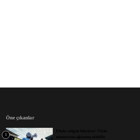
Öne çıkanlar
Ebola salgını büyüyor: Virüs
1
mutasyona uğramış olabilir