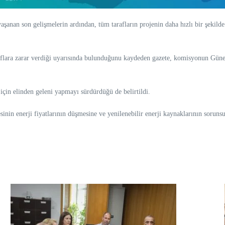
an son gelişmelerin ardından, tüm tarafların projenin daha hızlı bir şekilde u
lara zarar verdiği uyarısında bulunduğunu kaydeden gazete, komisyonun Güney 
in elinden geleni yapmayı sürdürdüğü de belirtildi.
inin enerji fiyatlarının düşmesine ve yenilenebilir enerji kaynaklarının sorunsu