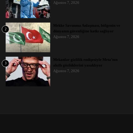
Ağustos 7, 2026
Mekke Savunma Anlaşması, bölgenin ve
2
dünyanın güvenliğine katkı sağlıyor
Ağustos 7, 2026
Mekanlar gizlilik endişesiyle Meta’nın
3
akıllı gözlüklerini yasaklıyor
Ağustos 7, 2026