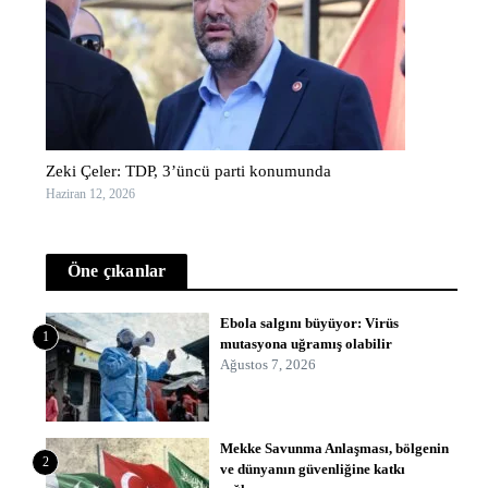
Zeki Çeler: TDP, 3’üncü parti konumunda
Haziran 12, 2026
Öne çıkanlar
Ebola salgını büyüyor: Virüs
1
mutasyona uğramış olabilir
Ağustos 7, 2026
Mekke Savunma Anlaşması, bölgenin
2
ve dünyanın güvenliğine katkı