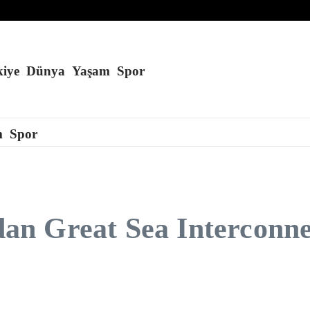
ran’ı cesaretlendirebilir
 kaçmayı başardı
laşması
iye
Dünya
Yaşam
Spor
m
Spor
n Great Sea Interconnec