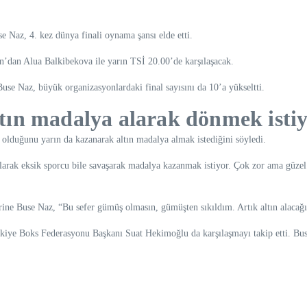
 Naz, 4. kez dünya finali oynama şansı elde etti.
’dan Alua Balkibekova ile yarın TSİ 20.00’de karşılaşacak.
use Naz, büyük organizasyonlardaki final sayısını da 10’a yükseltti.
altın madalya alarak dönmek isti
olduğunu yarın da kazanarak altın madalya almak istediğini söyledi.
arak eksik sporcu bile savaşarak madalya kazanmak istiyor. Çok zor ama güzel 
erine Buse Naz, “Bu sefer gümüş olmasın, gümüşten sıkıldım. Artık altın alaca
kiye Boks Federasyonu Başkanı Suat Hekimoğlu da karşılaşmayı takip etti. B