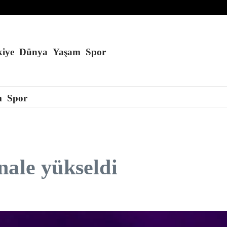
 aradığı iddia edildi
ikliğinin tehdidi altında
iye
Dünya
Yaşam
Spor
m
Spor
nale yükseldi