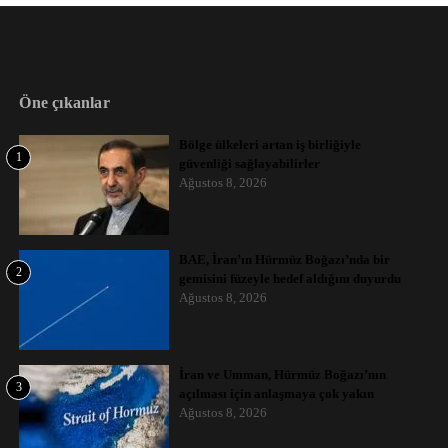
Öne çıkanlar
Bölge ülkeleri artan iş birliğiyle
1
güvenliği sağlayabilirler
Ağustos 8, 2026
BAE, İran’ın Hürmüz Boğazı’nda bir
2
gemisini füzeyle hedef aldığını duyurdu
Ağustos 8, 2026
İran ve Umman, Hürmüz Boğazı’nın
3
açılması için anlaşmaya çok yakın
Ağustos 8, 2026