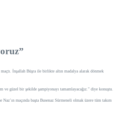
yoruz”
maçtı. İnşallah Büşra ile birlikte altın madalya alarak dönmek
ğım ve güzel bir şekilde şampiyonayı tamamlayacağız.” diye konuştu.
use Naz’ın maçında başta Busenaz Sürmeneli olmak üzere tüm takım