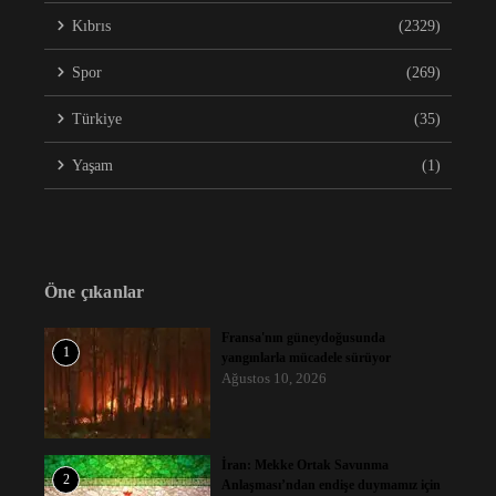
Kıbrıs
(2329)
Spor
(269)
Türkiye
(35)
Yaşam
(1)
Öne çıkanlar
Fransa'nın güneydoğusunda
1
yangınlarla mücadele sürüyor
Ağustos 10, 2026
İran: Mekke Ortak Savunma
2
Anlaşması’ndan endişe duymamız için