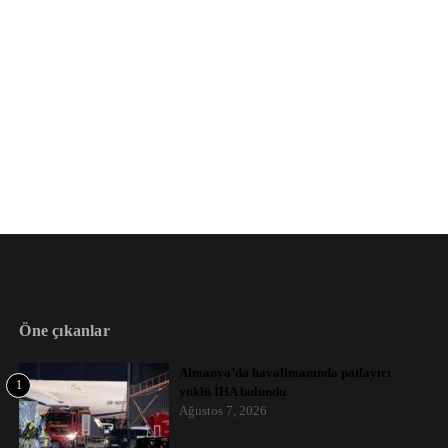
Öne çıkanlar
Almanya’da havalimanında patlayıcı
1
yüklü İHA bulundu
Ağustos 7, 2026