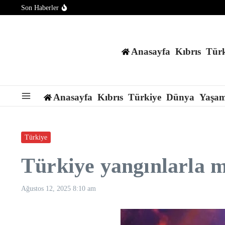
İçeriğe atla
Son Haberler
İran basını: Hürmüz Boğazı girişinde düşman hedeflerine saldır
Şam’da şiddetli patlama: Ölü ve yaralılar var
Stresten 2 binden fazla sipariş verdi, tutuklandı
Anasayfa
Kıbrıs
Türk
Anasayfa
Kıbrıs
Türkiye
Dünya
Yaşa
Türkiye
Türkiye yangınlarla 
Ağustos 12, 2025
8:10 am