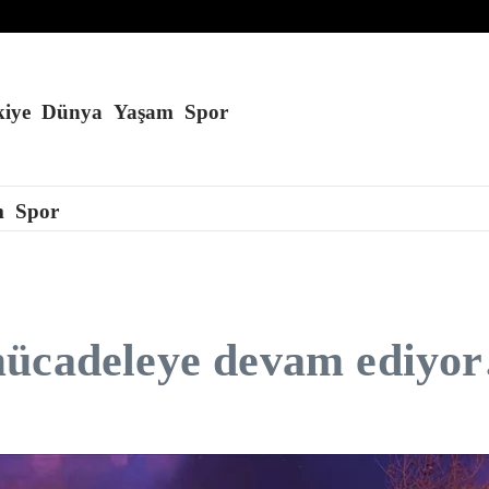
ı düzenlendi
iye
Dünya
Yaşam
Spor
m
Spor
mücadeleye devam ediyo