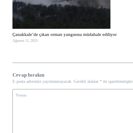
Çanakkale’de çıkan orman yangınına müdahale ediliyor
Ağustos 11, 2025
Cevap bırakın
E-posta adresiniz yayınlanmayacak.
Gerekli alanlar
*
ile işaretlenmişler