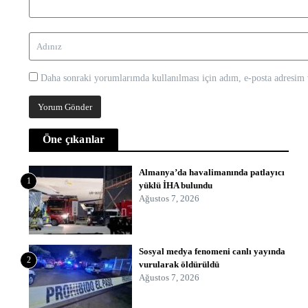
Daha sonraki yorumlarımda kullanılması için adım, e-posta adresim v
Öne çıkanlar
Almanya’da havalimanında patlayıcı
1
yüklü İHA bulundu
Ağustos 7, 2026
Sosyal medya fenomeni canlı yayında
2
vurularak öldürüldü
Ağustos 7, 2026