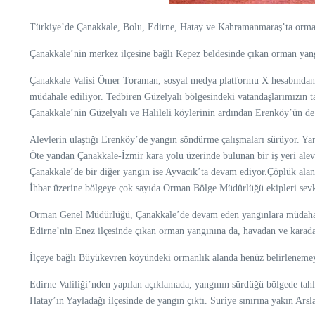
Türkiye’de Çanakkale, Bolu, Edirne, Hatay ve Kahramanmaraş’ta orman
Çanakkale’nin merkez ilçesine bağlı Kepez beldesinde çıkan orman yan
Çanakkale Valisi Ömer Toraman, sosyal medya platformu X hesabından ya
müdahale ediliyor. Tedbiren Güzelyalı bölgesindeki vatandaşlarımızın t
Çanakkale’nin Güzelyalı ve Halileli köylerinin ardından Erenköy’ün de t
Alevlerin ulaştığı Erenköy’de yangın söndürme çalışmaları sürüyor. Ya
Öte yandan Çanakkale-İzmir kara yolu üzerinde bulunan bir iş yeri alevl
Çanakkale’de bir diğer yangın ise Ayvacık’ta devam ediyor.Çöplük alan
İhbar üzerine bölgeye çok sayıda Orman Bölge Müdürlüğü ekipleri sevk
Orman Genel Müdürlüğü, Çanakkale’de devam eden yangınlara müdahale iç
Edirne’nin Enez ilçesinde çıkan orman yangınına da, havadan ve karad
İlçeye bağlı Büyükevren köyündeki ormanlık alanda henüz belirlenemeyen
Edirne Valiliği’nden yapılan açıklamada, yangının sürdüğü bölgede tahliy
Hatay’ın Yayladağı ilçesinde de yangın çıktı. Suriye sınırına yakın Ars