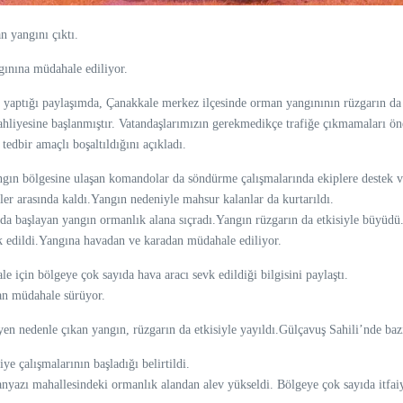
 yangını çıktı.
gınına müdahale ediliyor.
ptığı paylaşımda, Çanakkale merkez ilçesinde orman yangınının rüzgarın da et
ahliyesine başlanmıştır. Vatandaşlarımızın gerekmedikçe trafiğe çıkmamaları öne
edbir amaçlı boşaltıldığını açıkladı.
ngın bölgesine ulaşan komandolar da söndürme çalışmalarında ekiplere destek v
er arasında kaldı.Yangın nedeniyle mahsur kalanlar da kurtarıldı.
da başlayan yangın ormanlık alana sıçradı.Yangın rüzgarın da etkisiyle büyüdü
 edildi.Yangına havadan ve karadan müdahale ediliyor.
in bölgeye çok sayıda hava aracı sevk edildiği bilgisini paylaştı.
an müdahale sürüyor.
 nedenle çıkan yangın, rüzgarın da etkisiyle yayıldı.Gülçavuş Sahili’nde bazı 
e çalışmalarının başladığı belirtildi.
lanyazı mahallesindeki ormanlık alandan alev yükseldi. Bölgeye çok sayıda itfa