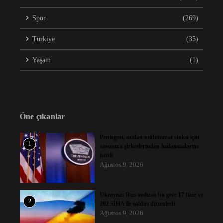
Spor
(269)
Türkiye
(35)
Yaşam
(1)
Öne çıkanlar
Pentagon, azalan mühimmat stoku için
1
savunma şirketlerinden hızlanmalarını
istedi
Ağustos 9, 2026
Ukrayna: Rus ordusu bu gece 17 füze ve
2
202 SİHA ile saldırı düzenledi
Ağustos 9, 2026