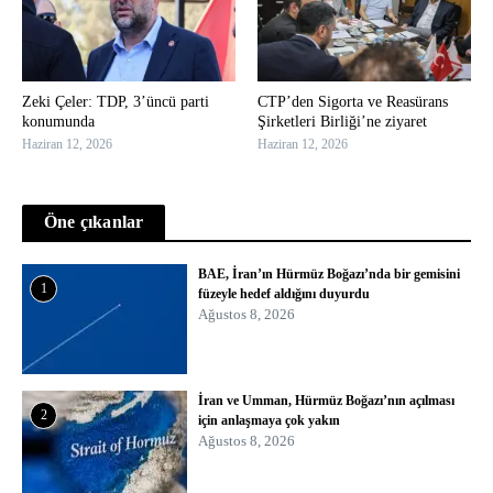
Zeki Çeler: TDP, 3’üncü parti
CTP’den Sigorta ve Reasürans
konumunda
Şirketleri Birliği’ne ziyaret
Haziran 12, 2026
Haziran 12, 2026
Öne çıkanlar
BAE, İran’ın Hürmüz Boğazı’nda bir gemisini
1
füzeyle hedef aldığını duyurdu
Ağustos 8, 2026
İran ve Umman, Hürmüz Boğazı’nın açılması
2
için anlaşmaya çok yakın
Ağustos 8, 2026