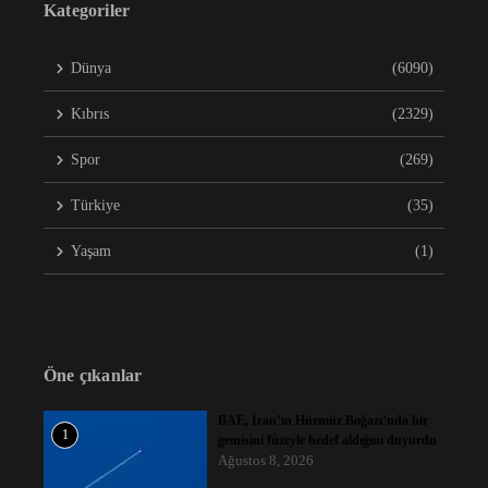
Kategoriler
Dünya
(6090)
Kıbrıs
(2329)
Spor
(269)
Türkiye
(35)
Yaşam
(1)
Öne çıkanlar
BAE, İran’ın Hürmüz Boğazı’nda bir
1
gemisini füzeyle hedef aldığını duyurdu
Ağustos 8, 2026