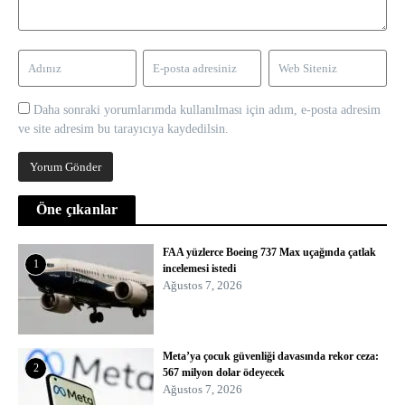
Daha sonraki yorumlarımda kullanılması için adım, e-posta adresim
ve site adresim bu tarayıcıya kaydedilsin.
Öne çıkanlar
FAA yüzlerce Boeing 737 Max uçağında çatlak
1
incelemesi istedi
Ağustos 7, 2026
Meta’ya çocuk güvenliği davasında rekor ceza:
2
567 milyon dolar ödeyecek
Ağustos 7, 2026