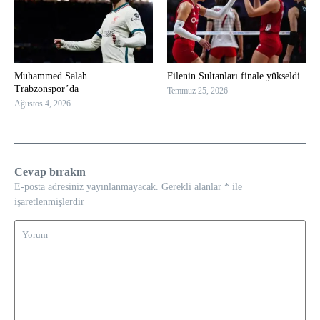
Muhammed Salah
Filenin Sultanları finale yükseldi
Trabzonspor’da
Temmuz 25, 2026
Ağustos 4, 2026
Cevap bırakın
E-posta adresiniz yayınlanmayacak.
Gerekli alanlar
*
ile
işaretlenmişlerdir