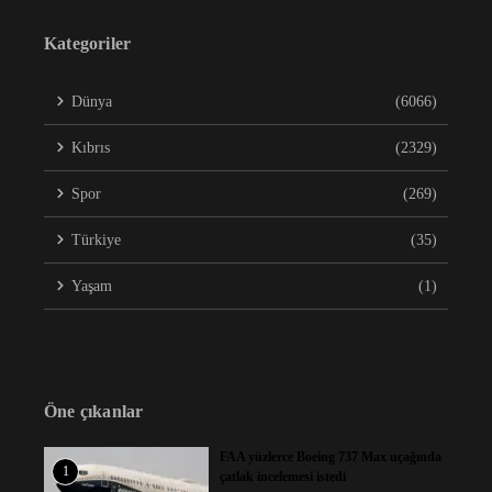
Kategoriler
Dünya
(6066)
Kıbrıs
(2329)
Spor
(269)
Türkiye
(35)
Yaşam
(1)
Öne çıkanlar
FAA yüzlerce Boeing 737 Max uçağında
1
çatlak incelemesi istedi