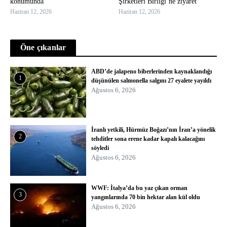
konumunda
Şirketleri Birliği’ne ziyaret
Haziran 12, 2026
Haziran 12, 2026
Öne çıkanlar
ABD’de jalapeno biberlerinden kaynaklandığı
1
düşünülen salmonella salgını 27 eyalete yayıldı
Ağustos 6, 2026
İranlı yetkili, Hürmüz Boğazı’nın İran’a yönelik
2
tehditler sona erene kadar kapalı kalacağını
söyledi
Ağustos 6, 2026
WWF: İtalya’da bu yaz çıkan orman
3
yangınlarında 70 bin hektar alan kül oldu
Ağustos 6, 2026